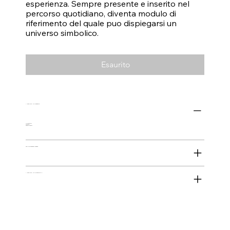
esperienza. Sempre presente e inserito nel
percorso quotidiano, diventa modulo di
riferimento del quale puo dispiegarsi un
universo simbolico.
Esaurito
INFORMAZIONI SUL PRODOTTO
Acrilico su tela
40 x 30 cm
Roma, Italia, 2026
POLITICA DI RESO E RIMBORSO
INFORMAZIONI SULLA SPEDIZIONE