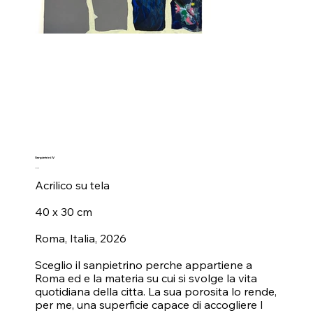
Sanpietrini IV
Prezzo
400,00 €
Acrilico su tela
40 x 30 cm
Roma, Italia, 2026
Sceglio il sanpietrino perche appartiene a
Roma ed e la materia su cui si svolge la vita
quotidiana della citta. La sua porosita lo rende,
per me, una superficie capace di accogliere l