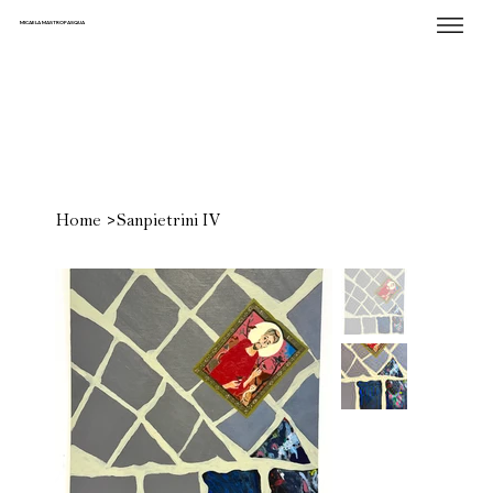
MICAELA MASTROPASQUA
>
Home
Sanpietrini IV