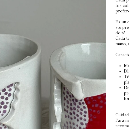
Cada p
los co
prefer
Es un 
sorpre
de té.
Cada t
mano, 
Caracte
Ma
Di
Té
pl
De
pr
fo
Cuidad
Para m
recome