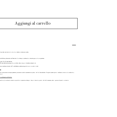
Aggiungi al carrello
el mundial, cubriendo todos los destinos internacionales.
te Delivery International Standard, los tiempos estimados de entrega son los siguientes:
pea: 10 a 15 días hábiles.
 25 días hábiles (excluyendo posibles demoras por trámites aduaneros).
s se realizan a través de Poste Italiane y están asegurados por su valor total.
ue
istos para enviar se empaquetarán y enviarán cuidadosamente en un plazo de 1 a 3 días hábiles. Tenga en cuenta que no realizamos envíos los sábados,
tivos.
s y Artículos a Pedido
dos y los artículos hechos a pedido requieren un tiempo de producción y envío de 4 a 6 semanas, salvo que se indique lo contrario.