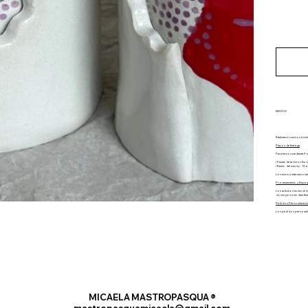
ENVÍOS
Realizamos envíos a niv
Plazos de Entrega
Para envíos mediante Pos
• Países de la Unión Euro
• Resto del mundo: 10 a
Los envíos internacionale
Procesamiento y Empaq
Los artículos en stock l
domingos ni en días fes
Pedidos Personalizado
Los pedidos personaliza
MICAELA MASTROPASQUA ®
mastropasquamicaela@gmail.com