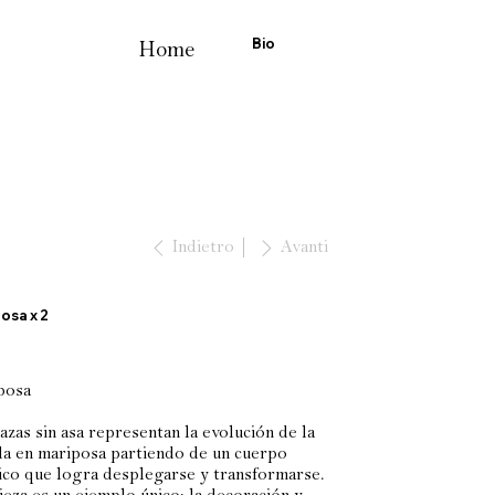
Bio
Home
Indietro
Avanti
osa x 2
posa
azas sin asa representan la evolución de la
ida en mariposa partiendo de un cuerpo
rico que logra desplegarse y transformarse.