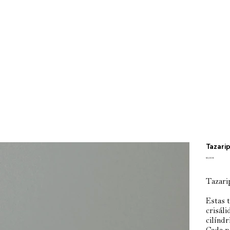
Tazarip
Prezzo
50,00 €
Tazari
Estas t
crisál
cilínd