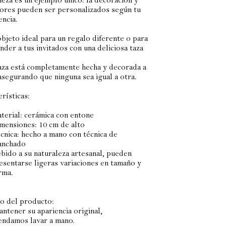
ieza es un ejemplo único: la decoración y
lores pueden ser personalizados según tu
encia.
objeto ideal para un regalo diferente o para
nder a tus invitados con una deliciosa taza
aza está completamente hecha y decorada a
asegurando que ninguna sea igual a otra.
rísticas:
terial: cerámica con entone
mensiones: 10 cm de alto
cnica: hecho a mano con técnica de
anchado
bido a su naturaleza artesanal, pueden
esentarse ligeras variaciones en tamaño y
rma.
o del producto:
antener su apariencia original,
ndamos lavar a mano.